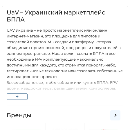
UaV – Украинский маркетплейс
БПЛА
UAV Украина – не просто маркетплейс или онлайн
интернет-магазин, это площадка для пилотов и
создателей полетов. Мы создали платформу, которая
объединяет производителей, продавцов и покупателей в
едином пространстве. Наша цель – сделать БПЛА и все
необходимые FPV комплектующие максимально
доступными для каждого, кто стремится покорять небо,
тестировать новые технологии или создавать собственные
инновационные проекты.
Здесь собрано все, чтобы собрать или купить БПЛА: FPV
дроны, квадрокоптеры, рамы, двигатели, контроллеры,
антенны, системы передачи видео, батареи, зарядные
+
устройства, запчасти, аксессуары и многое другое. Вы
можете купить полностью укомплектованный набор для
полетов или найти детали для сборки своего уникального
Бренды
дрона. Маркетплейс UAV станет вашей главной
площадкой для покупок и продаж в мире FPV.