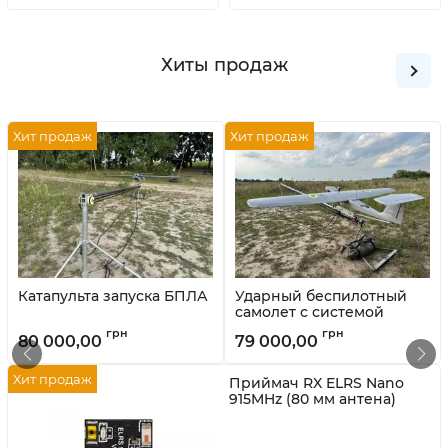
Хиты продаж
Хит продаж
Хит продаж
Катапульта запуска БПЛА
Ударный беспилотный
самолет с системой
наведения и сброса
80 000,00
79 000,00
KARA (Uav.in.ua Украина)
Хит продаж
Приймач RX ELRS Nano
915MHz (80 мм антена)
BetaFPV