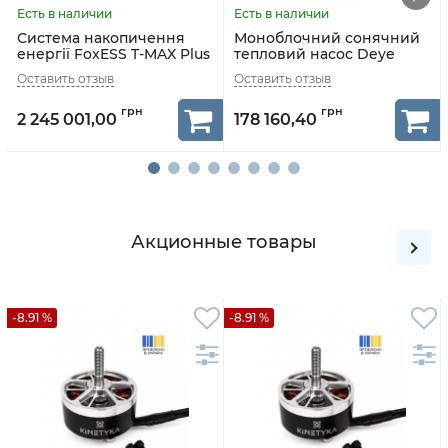
Система накопичення
Моноблочний сонячний
енергії FoxESS T-MAX Plus
тепловий насос Deye
241 kWh (125 kW AC,
DAWG1-ACDC2-12R3EP (12
LiFePO4, C&I ESS)
кВт, Hybrid ACDC, R290, 3
фази)
2 245 001,00
178 160,40
Акционные товары
-8.91 %
-8.91 %