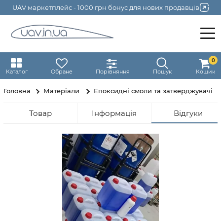
UAV маркетплейс - 1000 грн бонус для нових продавців
0
Каталог
Обране
Порівняння
Пошук
Кошик
Головна
Матеріали
Епоксидні смоли та затверджувачі
Товар
Інформація
Відгуки