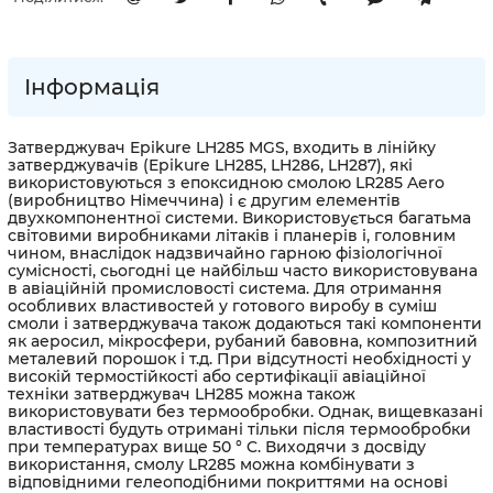
Інформація
Затверджувач Epikure LH285 MGS, входить в лінійку
затверджувачів (Epikure LH285, LH286, LH287), які
використовуються з епоксидною смолою LR285 Aero
(виробництво Німеччина) і є другим елементів
двухкомпонентної системи. Використовується багатьма
світовими виробниками літаків і планерів і, головним
чином, внаслідок надзвичайно гарною фізіологічної
сумісності, сьогодні це найбільш часто використовувана
в авіаційній промисловості система. Для отримання
особливих властивостей у готового виробу в суміш
смоли і затверджувача також додаються такі компоненти
як аеросил, мікросфери, рубаний бавовна, композитний
металевий порошок і т.д. При відсутності необхідності у
високій термостійкості або сертифікації авіаційної
техніки затверджувач LH285 можна також
використовувати без термообробки. Однак, вищевказані
властивості будуть отримані тільки після термообробки
при температурах вище 50 ° C. Виходячи з досвіду
використання, смолу LR285 можна комбінувати з
відповідними гелеоподібними покриттями на основі