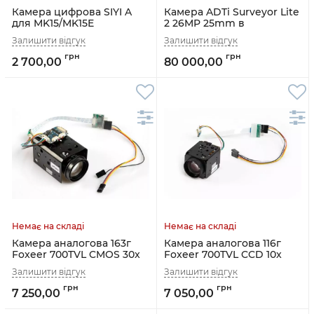
Камера цифрова SIYI A
Камера ADTi Surveyor Lite
для MK15/MK15E
2 26MP 25mm в
алюмінієвому корпусі
2 700,00
80 000,00
Камера аналогова 163г
Камера аналогова 116г
Foxeer 700TVL CMOS 30x
Foxeer 700TVL CCD 10x
зум з PWM керуванням
зум з PWM керуванням
для дронів
7 250,00
7 050,00