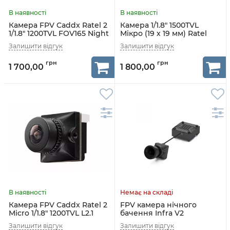
Камера FPV Caddx Ratel 2
Камера 1/1.8" 1500TVL
1/1.8" 1200TVL FOV165 Night
Мікро (19 х 19 мм) Ratel
Vision (чорний)
Pro Caddx
1 700,00
1 800,00
Камера FPV Caddx Ratel 2
FPV камера нічного
Micro 1/1.8" 1200TVL L2.1
бачення Infra V2
(черный)
CADDXFPV