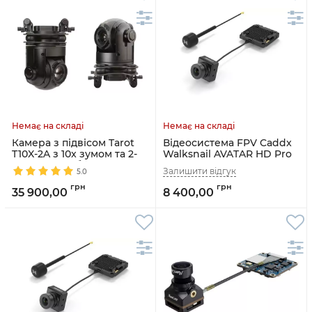
Камера з підвісом Tarot
Відеосистема FPV Caddx
T10X-2A з 10x зумом та 2-
Walksnail AVATAR HD Pro
осьовою стабілізацією
Kit (32G з gyroflow)
5.0
(T10X-2A)
35 900,00
8 400,00