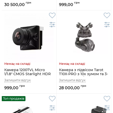
30 500,00
999,00
Камера 1200TVL Micro
Камера з підвісом Tarot
1/1.8" CMOS Starlight HDR
T10X-PRO з 10x зумом та 3-
2.1мм Ratel 2 V2 Caddx
осьовою стабілізацією
(T10X-PRO)
999,00
28 000,00
Топ продажів