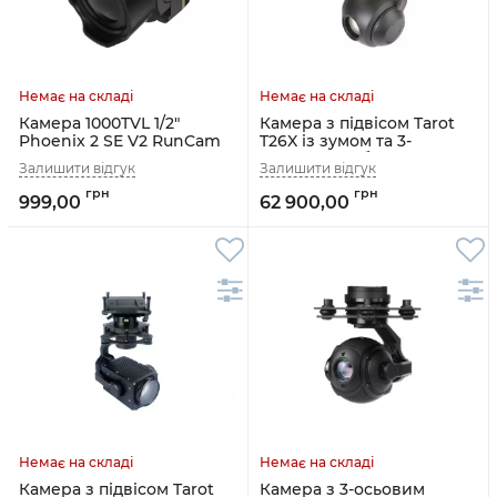
Камера 1000TVL 1/2"
Камера з підвісом Tarot
Phoenix 2 SE V2 RunCam
T26X із зумом та 3-
осьовою стабілізацією
Network (TL26X-NET)
999,00
62 900,00
Камера з підвісом Tarot
Камера з 3-осьовим