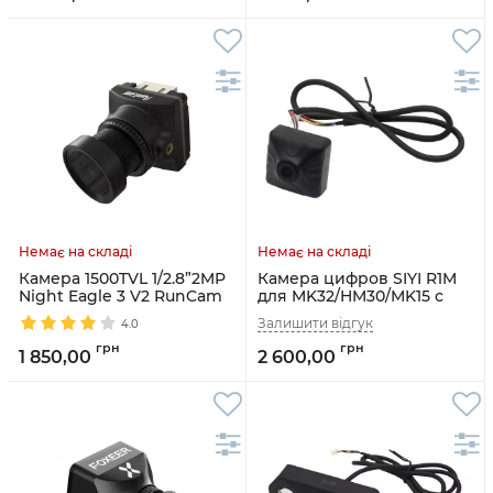
Камера 1500TVL 1/2.8”2MP
Камера цифров SIYI R1M
Night Eagle 3 V2 RunCam
для MK32/HM30/MK15 с
записом
4.0
1 850,00
2 600,00