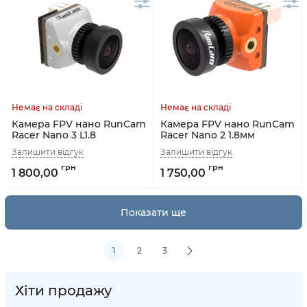
Камера FPV нано RunCam
Камера FPV нано RunCam
Racer Nano 3 L1.8
Racer Nano 2 1.8мм
1 800,00
1 750,00
Показати ще
1
2
3
Хіти продажу