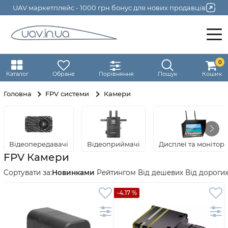
UAV маркетплейс - 1000 грн бонус для нових продавців
0
Каталог
Обране
Порівняння
Пошук
Кошик
Головна
FPV системи
Камери
Відеопередавачі
Відеоприймачі
Дисплеї та монітор
FPV Камери
Новинками
Рейтингом
Від дешевих
Від дороги
-4.17 %