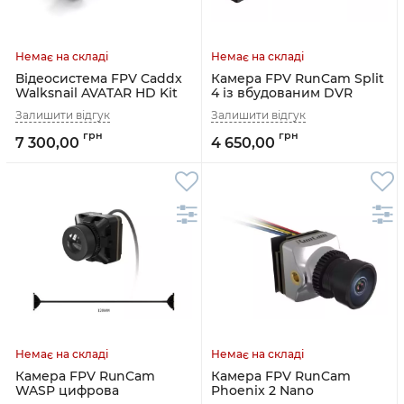
Відеосистема FPV Caddx
Камера FPV RunCam Split
Walksnail AVATAR HD Kit
4 із вбудованим DVR
V2 (8G)
7 300,00
4 650,00
Камера FPV RunCam
Камера FPV RunCam
WASP цифрова
Phoenix 2 Nano