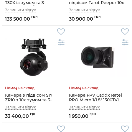
T30X із зумом та 3-
підвісом Tarot Peeper 10x
осьовою стабілізацією
оптичний зум (TL10A00)
Network (TL30X-NET)
133 500,00
30 900,00
Камера з підвісом SIYI
Камера FPV Caddx Ratel
ZR10 з 10x зумом та 3-
PRO Micro 1/1.8" 1500TVL
осьовою стабілізацією
FOV125 (черный)
33 400,00
1 950,00