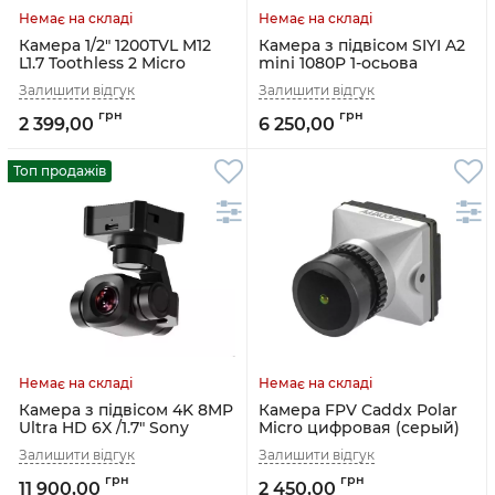
Камера 1/2" 1200TVL M12
Камера з підвісом SIYI A2
L1.7 Toothless 2 Micro
mini 1080P 1-осьова
Foxeer
2 399,00
6 250,00
Топ продажів
Камера з підвісом 4K 8MP
Камера FPV Caddx Polar
Ultra HD 6X /1.7" Sony
Micro цифровая (серый)
Sensor HDR A8 mini Siyi
11 900,00
2 450,00