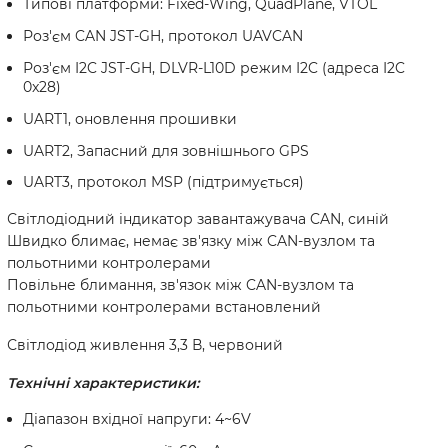
Типові платформи: Fixed-Wing, QuadPlane, VTOL
Роз'єм CAN JST-GH, протокол UAVCAN
Роз'єм I2C JST-GH, DLVR-L10D режим I2C (адреса I2C
0x28)
UART1, оновлення прошивки
UART2, Запасний для зовнішнього GPS
UART3, протокол MSP (підтримується)
Світлодіодний індикатор завантажувача CAN, синій
Швидко блимає, немає зв'язку між CAN-вузлом та
польотними контролерами
Повільне блимання, зв'язок між CAN-вузлом та
польотними контролерами встановлений
Світлодіод живлення 3,3 В, червоний
Технічні характеристики:
Діапазон вхідної напруги: 4~6V