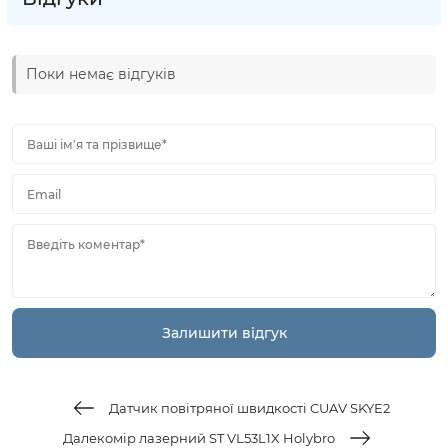
Поки немає відгуків
Ваші ім'я та прізвище*
Email
Введіть коментар*
Датчик повітряної швидкості CUAV SKYE2
Далекомір лазерний ST VL53L1X Holybro