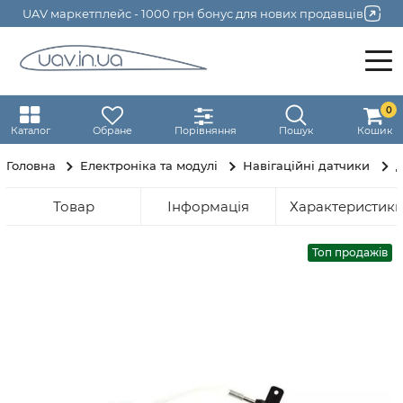
UAV маркетплейс - 1000 грн бонус для нових продавців
0
Каталог
Обране
Порівняння
Пошук
Кошик
Головна
Електроніка та модулі
Навігаційні датчики
Д
Товар
Інформація
Характеристик
Топ продажів