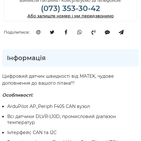
Виникли питання? Консультуємо за телефоном:
(073) 353-30-42
Або залиште номер і ми передзвонимо
Поділитися:
Інформація
Цифровий датчик швидкості від MATEK, чудове
доповнення до вашого літака!!!
Особливості:
ArduPilot AP_Periph F405 CAN вузол
Всі датчики DLVR-L10D, промисловий діапазон
температур
Інтерфейс CAN та I2C