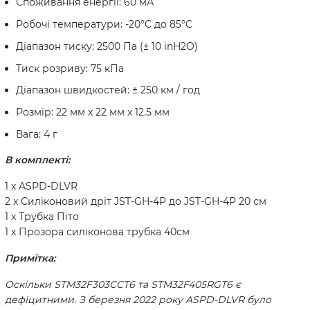
Споживання енергії: 60 мА
Робочі температури: -20°C до 85°C
Діапазон тиску: 2500 Па (± 10 inH2O)
Тиск розриву: 75 кПа
Діапазон швидкостей: ± 250 км / год
Розмір: 22 мм x 22 мм x 12.5 мм
Вага: 4 г
В комплекті:
1 x ASPD-DLVR
2 x Силіконовий дріт JST-GH-4P до JST-GH-4P 20 см
1 x Трубка Піто
1 x Прозора силіконова трубка 40см
Примітка:
Оскільки STM32F303CCT6 та STM32F405RGT6 є
дефіцитними. З березня 2022 року ASPD-DLVR було