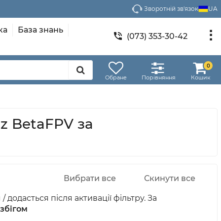
Зворотній зв'язок
UA
ка
База знань
(073) 353-30-42
0
Обране
Порівняння
Кошик
z BetaFPV за
 додасться після активації фільтру. За
збігом