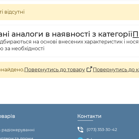
і відсутні
ні аналоги в наявності з категорії
П
ідбираються на основі внесених характеристик і нося
ю за необхідності
знайдено.
Повернутись до товару
Повернутись до к
оварів
Контакти
(073) 353-30-42
а радіокеруванні
птери та дрони