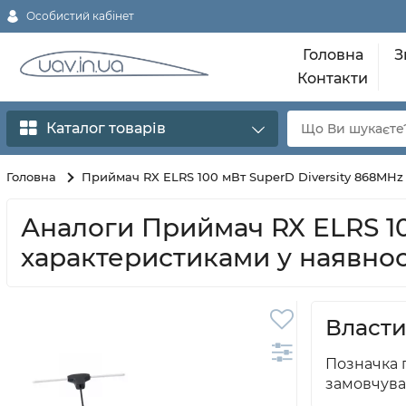
Особистий кабінет
Головна
З
Контакти
Каталог товарів
Головна
Приймач RX ELRS 100 мВт SuperD Diversity 868MHz
Аналоги Приймач RX ELRS 10
характеристиками у наявнос
Власти
Позначка п
замовчува