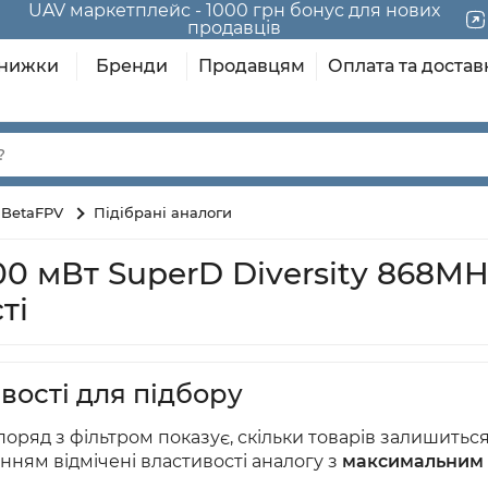
UAV маркетплейс - 1000 грн бонус для нових
продавців
нижки
Бренди
Продавцям
Оплата та достав
 BetaFPV
Підібрані аналоги
0 мВт SuperD Diversity 868MH
ті
вості для підбору
оряд з фільтром показує, скільки товарів залишиться /
нням відмічені властивості аналогу з
максимальним 