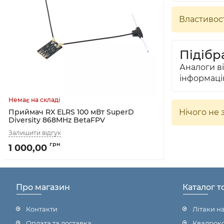
Властивост
Підібра
Аналоги в
інформаці
Нічого не 
Приймач RX ELRS 100 мВт SuperD
Diversity 868MHz BetaFPV
1 000,00
Про магазин
Каталог т
Контакти
Літаки н
Оплата та доставка
Квадроко