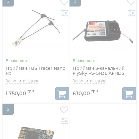
2
2
Приймач TBS Tracer Nano
Приймач 3-канальний
Rx
FlySky FS-GR3E AFHDS
1 750,00
630,00
2