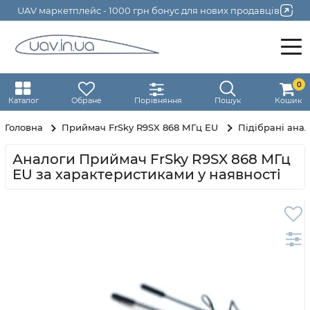
UAV маркетплейс - 1000 грн бонус для нових продавців
0
Каталог
Обране
Порівняння
Пошук
Кошик
Головна
Приймач FrSky R9SX 868 МГц EU
Підібрані ана
Аналоги Приймач FrSky R9SX 868 МГц
EU за характеристиками у наявності