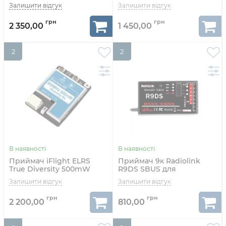
2 350,00
1 450,00
2
2
Приймач iFlight ELRS
Приймач 9к Radiolink
True Diversity 500mW
R9DS SBUS для
(900MHz)
авіамоделей
2 200,00
810,00