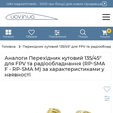
UAV маркетплейс - 1000 грн бонус для нових продавців
0
Каталог
Обране
Порівняння
Пошук
Кошик
Головна
Перехідник кутовий 135/45° для FPV та радіооблад
Аналоги Перехідник кутовий 135/45°
для FPV та радіообладнання (RP-SMA
F - RP-SMA M) за характеристиками у
наявності