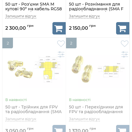
50 шт - Роз'єми SMA M
50 шт - Рознімання для
кутові 90° на кабель RG58
радіообладнання (SMA F
для радіообладнання
на кабель RG178/RG316)
2 300,00
2 150,00
2
2
50 шт - Трійник для FPV
50 шт - Перехідники для
та радіообладнання (SMA
FPV та радіообладнання
F - SMA M - SMA F)
(SMA F - RP-SMA F
прямий)
3 050,00
1 370,00