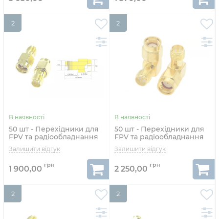
2
2
50 шт - Перехідники для
50 шт - Перехідники для
FPV та радіообладнання
FPV та радіообладнання
(SMA M - RP-SMA F
(RP-SMA M - RP-SMA F
прямий)
кутовий 90°)
1 900,00
2 250,00
2
2