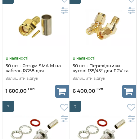
50 шт - Роз'єм SMA M на
50 шт - Перехідники
кабель RG58 для
кутові 135/45° для FPV та
радіообладнання
радіообладнання (SMA M
- RP-SMA F)
1 600,00
6 400,00
3
3