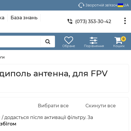
Зворотній зв'язок
UA
ка
База знань
(073) 353-30-42
0
Обране
Порівняння
Кошик
оги
 диполь антенна, для FPV
 додасться після активації фільтру. За
збігом