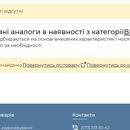
і відсутні
ні аналоги в наявності з категорії
В
ідбираються на основі внесених характеристик і нося
ю за необхідності
знайдено.
Повернутись до товару
Повернутись до к
оварів
Контакти
(073) 353-30-42
а радіокеруванні