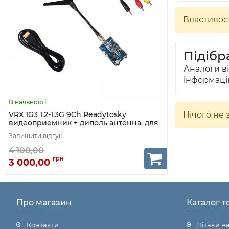
Властивост
Підібра
Аналоги в
інформаці
Нічого не 
VRX 1G3 1.2-1.3G 9Ch Readytosky
видеоприемник + диполь антенна, для
FPV дронов на 9 каналов
3 000,00
Про магазин
Каталог т
Контакти
Літаки н