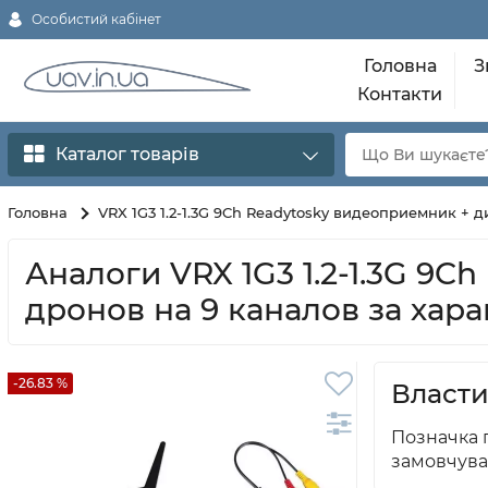
Особистий кабінет
Головна
З
Контакти
Каталог товарів
Головна
VRX 1G3 1.2-1.3G 9Ch Readytosky видеоприемник + 
Аналоги VRX 1G3 1.2-1.3G 9C
дронов на 9 каналов за хар
-26.83 %
Власти
Позначка п
замовчува