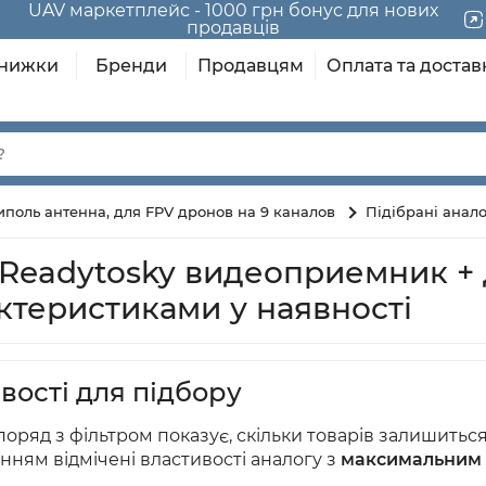
UAV маркетплейс - 1000 грн бонус для нових
продавців
нижки
Бренди
Продавцям
Оплата та достав
диполь антенна, для FPV дронов на 9 каналов
Підібрані анал
h Readytosky видеоприемник +
актеристиками у наявності
вості для підбору
оряд з фільтром показує, скільки товарів залишиться /
нням відмічені властивості аналогу з
максимальним 