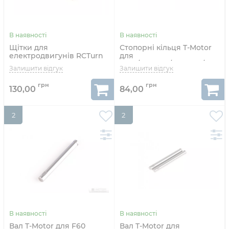
Щітки для
Стопорні кільця T-Motor
електродвигунів RCTurn
для
540 змінні 2шт комплект
F40II/F40PRO/F60PRO/F80
10шт
130,00
84,00
2
2
Вал T-Motor для F60
Вал T-Motor для