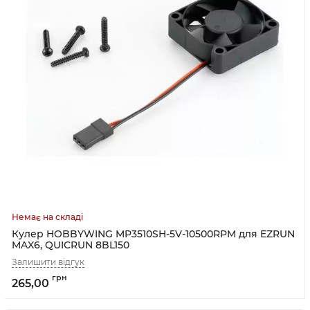
Кулер HOBBYWING MP3510SH-5V-10500RPM для EZRUN
MAX6, QUICRUN 8BL150
265,00