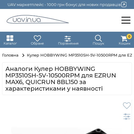
UAV маркетплейс - 1000 грн бонус для нових продавців
0
Каталог
Обране
Порівняння
Пошук
Кошик
Головна
Кулер HOBBYWING MP3510SH-5V-10500RPM для EZ
Аналоги Кулер HOBBYWING
MP3510SH-5V-10500RPM для EZRUN
MAX6, QUICRUN 8BL150 за
характеристиками у наявності