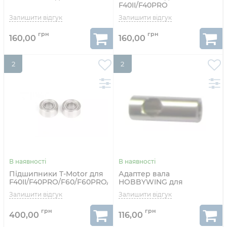
F40II/F40PRO
160,00
160,00
2
2
Підшипники T-Motor для
Адаптер вала
F40II/F40PRO/F60/F60PRO/F80
HOBBYWING для
2шт
піньйону 3,17 мм на 5,0 мм
400,00
116,00