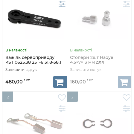
Важіль сервоприводу
Стопери 2шт Haoye
KST 0625.38 25T-6 31.8-38.1
4.5×7×13 мм для
M3 алюмінієвий
паливного шлангу
480,00
160,00
2
2