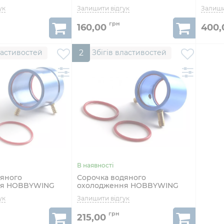
2шт
160,00
400
ластивостей
2
Збігів властивостей
дяного
Сорочка водяного
ня HOBBYWING
охолодження HOBBYWING
орів 380-го класу
2040 для моторів 130-го класу
215,00