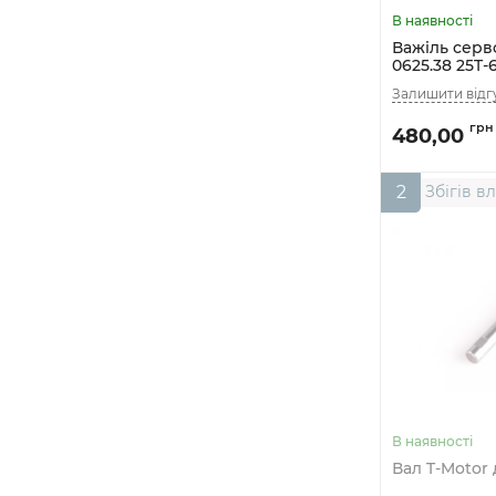
Важіль серв
0625.38 25T-6
алюмінієви
480,00
2
Збігів в
Вал T-Motor