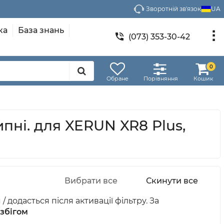
Зворотній зв'язок
UA
ка
База знань
(073) 353-30-42
0
Обране
Порівняння
Кошик
ні. для XERUN XR8 Plus,
 додасться після активації фільтру. За
збігом