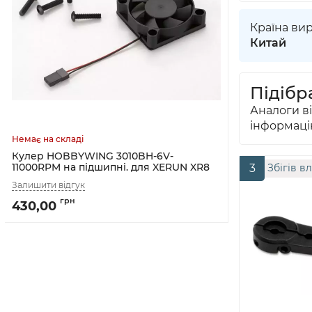
Країна ви
Китай
Підібра
Аналоги в
інформаці
Кулер HOBBYWING 3010BH-6V-
11000RPM на підшипні. для XERUN XR8
3
Збігів в
Plus, XR8-SCT, SCT Pro
430,00