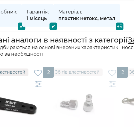
робник:
Гарантія:
Матеріал:
1 місяць
пластик нетокс, метал
ні аналоги в наявності з категорії
З
ідбираються на основі внесених характеристик і нося
ю за необхідності
ластивостей
2
Збігів властивостей
2
Зб