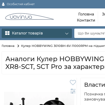
Особистий кабінет
Головна
З
Контакти
Каталог товарів
Головна
Кулер HOBBYWING 3010BH-6V-11000RPM на підшипні
Аналоги Кулер HOBBYWING 3
XR8-SCT, SCT Pro за характе
Власти
Позначка п
замовчува