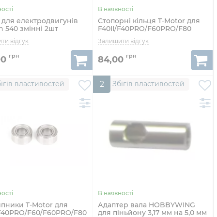
 для електродвигунів
Стопорні кільця T-Motor для
n 540 змінні 2шт
F40II/F40PRO/F60PRO/F80
ект
10шт
00
84,00
ігів властивостей
2
Збігів властивостей
пники T-Motor для
Адаптер вала HOBBYWING
/F40PRO/F60/F60PRO/F80
для піньйону 3,17 мм на 5,0 мм