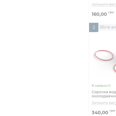
160,00
2
Збігів в
Сорочка во
охолоджен
2848 для мот
340,00