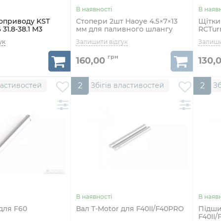
оприводу KST
Стопери 2шт Haoye 4.5×7×13
Щітки
 31.8-38.1 M3
мм для паливного шлангу
RCTur
й
компл
160,00
130,
ластивостей
2
Збігів властивостей
2
Зб
 для F60
Вал T-Motor для F40II/F40PRO
Підши
F40II