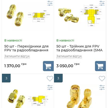
50 шт - Перехідники для
50 шт - Трійник для FPV
FPV та радіообладнання
та радіообладнання (SMA
(SMA F - RP-SMA F
F - SMA M - SMA F)
прямий)
1 370,00
3 050,00
3
3