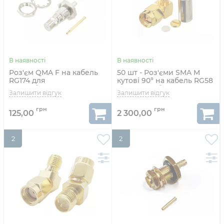
Роз'єм QMA F на кабель
50 шт - Роз'єми SMA M
RG174 для
кутові 90° на кабель RG58
радіообладнання
для радіообладнання
125,00
2 300,00
2
2