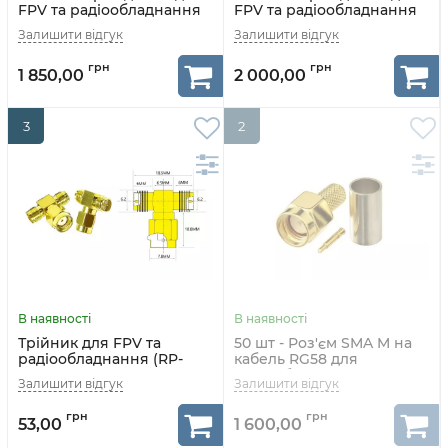
FPV та радіообладнання
FPV та радіообладнання
(RP-SMA M - RP-SMA F
(RP-SMA M - RP-SMA M
прямий)
прямий)
1 850,00
2 000,00
3
2
Трійник для FPV та
50 шт - Роз'єм SMA M на
радіообладнання (RP-
кабель RG58 для
SMA F - RP-SMA M - RP-
радіообладнання
SMA F)
53,00
1 600,00