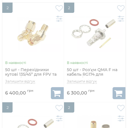
2
2
50 шт - Перехідники
50 шт - Роз'єм QMA F на
кутові 135/45° для FPV та
кабель RG174 для
радіообладнання (SMA M
радіообладнання
- RP-SMA F)
6 400,00
6 300,00
2
2