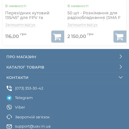
Перехідник кутовий
50 шт - Рознімання для
135/45° для FPV та
радіообладнання (SMA F
радіообладнання (RP-
на кабель RG178/RG316)
SMA F - RP-SMA M)
116,00
2 150,00
ПРО МАГАЗИН
КАТАЛОГ ТОВАРІВ
КОНТАКТИ
(073) 353-30-42
Telegram
Viber
Зворотній зв'язок
support@uav.in.ua