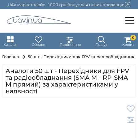
UAV маркетплейс - 1000 грн бонус для нових продавців
0
Каталог
Обране
Порівняння
Пошук
Кошик
Головна
50 шт - Перехідники для FPV та радіообладнання 
Аналоги 50 шт - Перехідники для FPV
та радіообладнання (SMA M - RP-SMA
M прямий) за характеристиками у
наявності