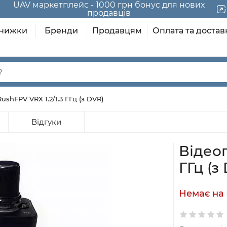
UAV маркетплейс - 1000 грн бонус для нових
продавців
нижки
Бренди
Продавцям
Оплата та достав
shFPV VRX 1.2/1.3 ГГц (з DVR)
и
Відгуки
Відеоп
ГГц (з