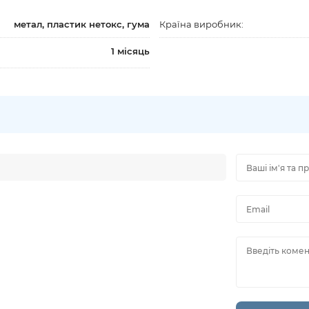
метал, пластик нетокс, гума
Країна виробник:
1 місяць
Ваші ім'я та п
Email
Введіть комен