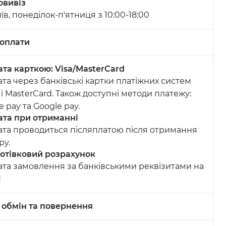
овивіз
иїв, понеділок-п'ятниця з 10:00-18:00
оплати
та карткою: Visa/MasterCard
та через банківські картки платіжних систем
 і MasterCard. Також доступні методи платежу:
e pay та Google pay.
та при отриманні
та проводиться післяплатою після отримання
ру.
отівковий розрахунок
та замовлення за банківськими реквізитами на
N
, обмін та повернення