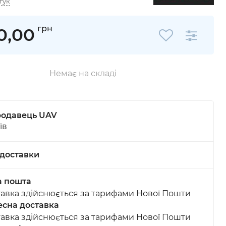
гук
грн
0,00
Немає на складі
одавець UAV
їв
доставки
а пошта
авка здійснюється за тарифами Нової Пошти
сна доставка
авка здійснюється за тарифами Нової Пошти