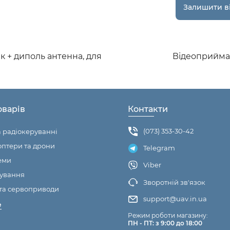
к + диполь антенна, для
Відеоприймач
оварів
Контакти
(073) 353-30-42
а радіокеруванні
птери та дрони
Telegram
еми
Viber
ування
Зворотній зв'язок
та сервоприводи
support@uav.in.ua
е
Режим роботи магазину:
ПН - ПТ: з 9:00 до 18:00