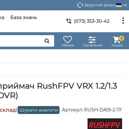
Зворотній зв'язок
UA
ка
База знань
(073) 353-30-42
0
Обране
Порівняння
Кошик
риймач RushFPV VRX 1.2/1.3
 DVR)
Артикул:
RUSH-DA19-2-TF
Шукати аналоги