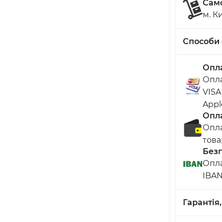
Сам
м. К
Способи 
Опла
Опла
VISA
Appl
Опла
Опла
това
Безг
Опла
IBA
Гарантія