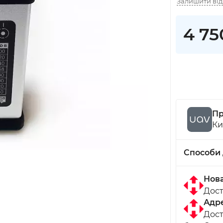
Залишити від
4 75
Пр
Ки
Способи 
Нов
Дост
Адре
Дост