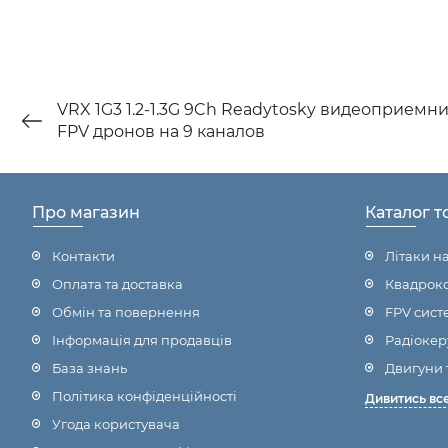
VRX 1G3 1.2-1.3G 9Ch Readytosky видеоприемни
FPV дронов на 9 каналов
Про магазин
Каталог т
Контакти
Літаки н
Оплата та доставка
Квадроко
Обмін та повернення
FPV сист
Інформація для продавців
Радіокер
База знань
Двигуни 
Політика конфіденційності
Дивитись вс
Угода користувача