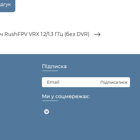
 RushFPV VRX 1.2/1.3 ГГц (без DVR)
Підписка
Підписатися
Ми у соцмережах: