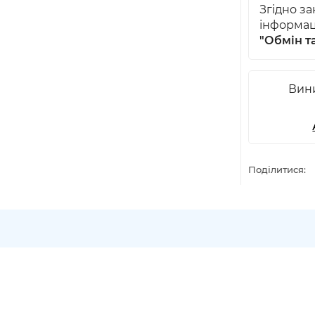
Згідно з
інформац
"Обмін т
Вини
Поділитися: