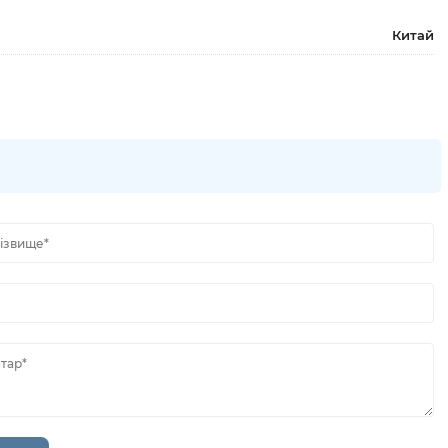
Китай
різвище*
тар*