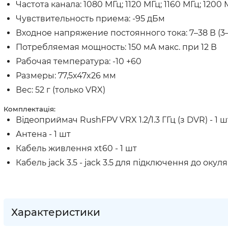
Частота канала: 1080 МГц; 1120 МГц; 1160 МГц; 1200 
Чувствительность приема: -95 дБм
Входное напряжение постоянного тока: 7–38 В (3–
Потребляемая мощность: 150 мА макс. при 12 В
Рабочая температура: -10 +60
Размеры: 77,5x47x26 мм
Вес: 52 г (только VRX)
Комплектація:
Відеоприймач RushFPV VRX 1.2/1.3 ГГц (з DVR) - 1 ш
Антена - 1 шт
Кабель живлення xt60 - 1 шт
Кабель jack 3.5 - jack 3.5 для підключення до окуля
Характеристики