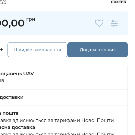
гук
грн
00,00
+
Швидке замовлення
Додати в кошик
одавець UAV
їв
доставки
а пошта
авка здійснюється за тарифами Нової Пошти
сна доставка
авка здійснюється за тарифами Нової Пошти