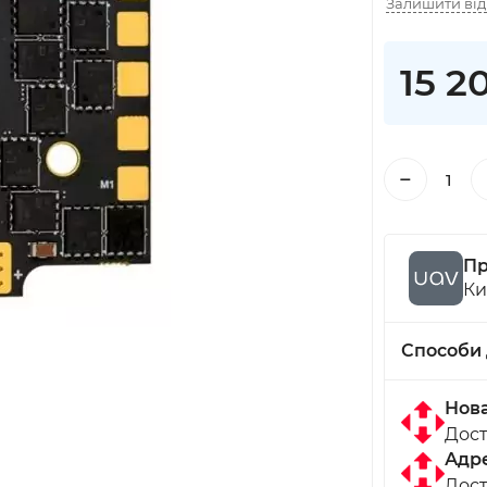
Залишити від
15 2
−
Пр
Ки
Способи 
Нов
Дост
Адре
Дост