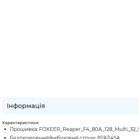
Інформація
Характеристики:
Прошивка: FOXEER_Reaper_F4_80A_128_Multi_32_
Безперервний/вибуховий струм: 82A/145A