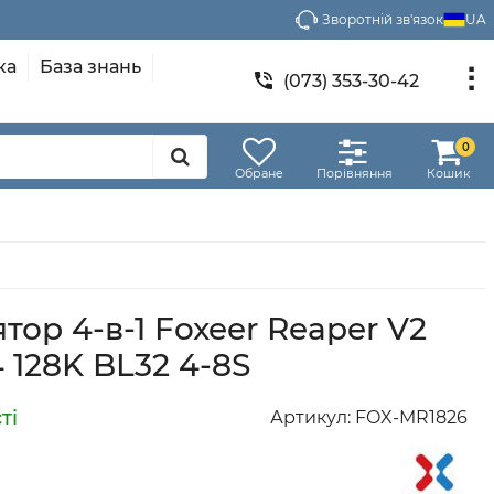
Зворотній зв'язок
UA
ка
База знань
(073) 353-30-42
0
Обране
Порівняння
Кошик
тор 4-в-1 Foxeer Reaper V2
 128K BL32 4-8S
Артикул:
FOX-MR1826