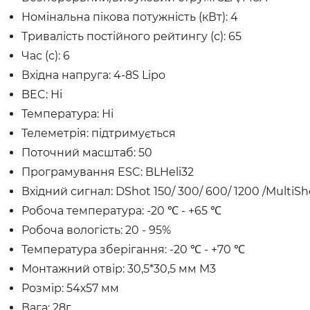
Номінальна пікова потужність (кВт): 4
Тривалість постійного рейтингу (с): 65
Час (с): 6
Вхідна напруга: 4-8S Lipo
BEC: Ні
Температура: Ні
Телеметрія: підтримується
Поточний масштаб: 50
Програмування ESC: BLHeli32
Вхідний сигнал: DShot 150/ 300/ 600/ 1200 /MultiS
Робоча температура: -20 ℃ - +65 ℃
Робоча вологість: 20 - 95%
Температура зберігання: -20 ℃ - +70 ℃
Монтажний отвір: 30,5*30,5 мм M3
Розмір: 54х57 мм
Вага: 28г