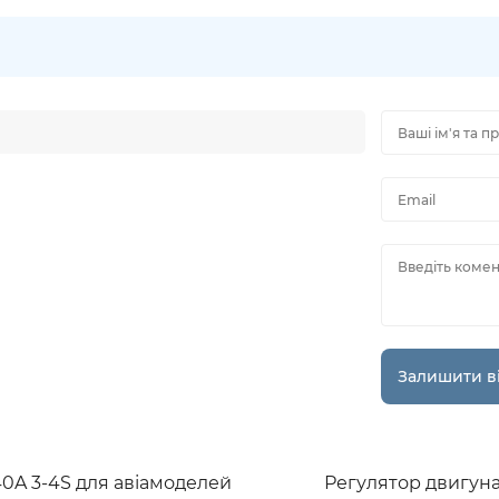
Ваші ім'я та п
Email
Введіть комен
A 3-4S для авіамоделей
Регулятор двигуна