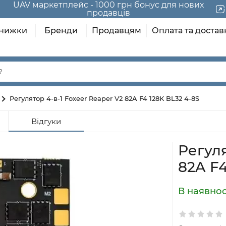
UAV маркетплейс - 1000 грн бонус для нових
продавців
нижки
Бренди
Продавцям
Оплата та достав
Регулятор 4-в-1 Foxeer Reaper V2 82A F4 128K BL32 4-8S
и
Відгуки
Регуля
82A F4