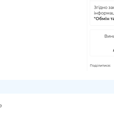
Згідно з
інформац
"Обмін т
Вини
Поділитися:
9