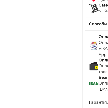
Сам
м. К
Способи 
Опла
Опла
VISA
Appl
Опла
Опла
това
Безг
Опла
IBA
Гарантія