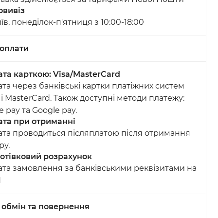
овивіз
иїв, понеділок-п'ятниця з 10:00-18:00
оплати
та карткою: Visa/MasterCard
та через банківські картки платіжних систем
 і MasterCard. Також доступні методи платежу:
e pay та Google pay.
та при отриманні
та проводиться післяплатою після отримання
ру.
отівковий розрахунок
та замовлення за банківськими реквізитами на
N
, обмін та повернення