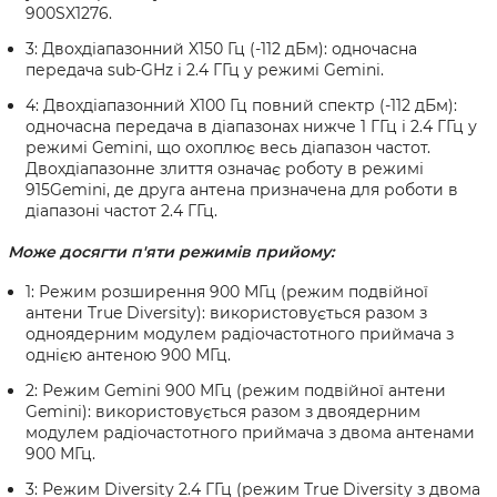
900SX1276.
3: Двохдіапазонний X150 Гц (-112 дБм): одночасна
передача sub-GHz і 2.4 ГГц у режимі Gemini.
4: Двохдіапазонний X100 Гц повний спектр (-112 дБм):
одночасна передача в діапазонах нижче 1 ГГц і 2.4 ГГц у
режимі Gemini, що охоплює весь діапазон частот.
Двохдіапазонне злиття означає роботу в режимі
915Gemini, де друга антена призначена для роботи в
діапазоні частот 2.4 ГГц.
Може досягти п'яти режимів прийому:
1: Режим розширення 900 МГц (режим подвійної
антени True Diversity): використовується разом з
одноядерним модулем радіочастотного приймача з
однією антеною 900 МГц.
2: Режим Gemini 900 МГц (режим подвійної антени
Gemini): використовується разом з двоядерним
модулем радіочастотного приймача з двома антенами
900 МГц.
3: Режим Diversity 2.4 ГГц (режим True Diversity з двома