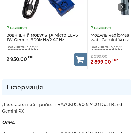
Зовнішній модуль TX Micro ELRS
Модуль RadioMaste
1W Gemini 900MHz/2.4GHz
watt Gemini Xross
BAYCKRC
Module (HP0157.008
2 950,00
2 899,00
Інформація
Двохчастотний приймач BAYCKRC 900/2400 Dual Band
Gemini RX
Опис: