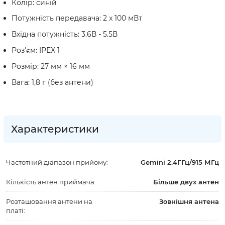
Колір: синій
Потужність передавача: 2 x 100 мВт
Вхідна потужність: 3.6В - 5.5В
Роз'єм: IPEX 1
Розмір: 27 мм × 16 мм
Вага: 1,8 г (без антени)
Характеристики
Частотний діапазон прийому:
Gemini 2.4ГГц/915 МГц
Кількість антен приймача:
Більше двух антен
Розташовання антени на
Зовнішня антена
платі: