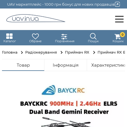
UAV маркетплейс - 1000 грн бонус для нових продавців
0
Каталог
Обране
Порівняння
Пошук
Кошик
Головна
Радіокерування
Приймач RX
Приймач RX EL
Товар
Інформація
Характеристик