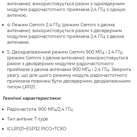
антенами): використовується разом з одноядерним
модулем радіочастотного приймача 2,4 ГГц з однією
антеною.
4: Режим Gemini 2.4 ГГц (режим Gemini з двома
антенами): використовується разом з двоядерним
модулем радіочастотного приймача 2.4 ГГц з двома
антенами.
5: Двохдіапазонний режим Gemini 900 МГц і 2.4 ГГц
(режим Gemini з двома антенами): використовується
разом з двоядерним модулем радіочастотного
приймача з двома антенами 900 МГц і 2.4 ГГц. Зверніть
увагу, що для цього режиму модуль радіочастотного
приймача повинен бути двоядерним, дводіапазонним
типом LR1121.
Технічні характеристики:
Радіочастота: 900 МГц/2,4 ГГц
Тип антени: T-type
ICLR1121+ESP32 PICO+TCXO