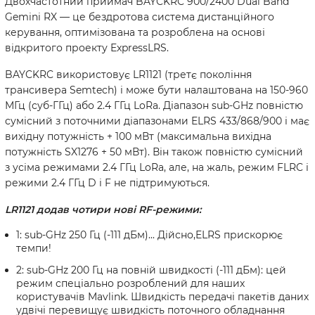
Двохчастотний приймач BAYCKRC 900/2400 Dual Band
Gemini RX — це бездротова система дистанційного
керування, оптимізована та розроблена на основі
відкритого проекту ExpressLRS.
BAYCKRC використовує LR1121 (третє покоління
трансивера Semtech) і може бути налаштована на 150-960
МГц (суб-ГГц) або 2.4 ГГц LoRa. Діапазон sub-GHz повністю
сумісний з поточними діапазонами ELRS 433/868/900 і має
вихідну потужність + 100 мВт (максимальна вихідна
потужність SX1276 + 50 мВт). Він також повністю сумісний
з усіма режимами 2.4 ГГц LoRa, але, на жаль, режим FLRC і
режими 2.4 ГГц D і F не підтримуються.
LR1121 додав чотири нові RF-режими:
1: sub-GHz 250 Гц (-111 дБм)... Дійсно,ELRS прискорює
темпи!
2: sub-GHz 200 Гц на повній швидкості (-111 дБм): цей
режим спеціально розроблений для наших
користувачів Mavlink. Швидкість передачі пакетів даних
удвічі перевищує швидкість поточного обладнання