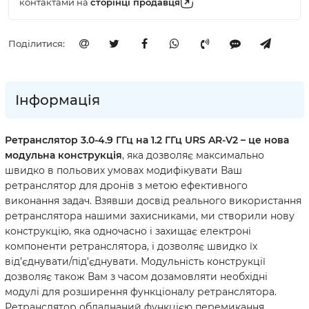
контактами на
cторінці продавця
Поділитися:
Інформація
Ретранслятор 3.0-4.9 ГГц на 1.2 ГГц URS AR-V2 – це нова
модульна конструкція
, яка дозволяє максимально
швидко в польових умовах модифікувати Ваш
ретранслятор для дронів з метою ефективного
виконання задач. Взявши досвід реального використання
ретранслятора нашими захисниками, ми створили нову
конструкцію, яка одночасно і захищає електроні
компоненти ретранслятора, і дозволяє швидко їх
від’єднувати/під’єднувати. Модульність конструкції
дозволяє також Вам з часом дозамовляти необхідні
модулі для розширення функціоналу ретранслятора.
Ретранслятор обладнаний функцією перемикання