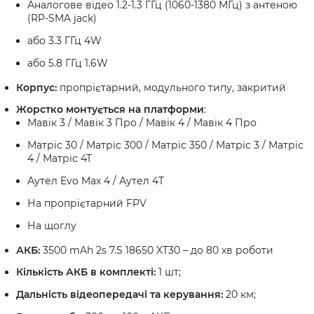
Аналогове відео 1.2-1.3 ГГц (1060-1380 МГц) з антеною
(RP-SMA jack)
або 3.3 ГГц 4W
або 5.8 ГГц 1.6W
Корпус:
пропрієтарний, модульного типу, закритий
Жорстко монтується на платформи
:
Мавік 3 / Мавік 3 Про / Мавік 4 / Мавік 4 Про
Матріс 30 / Матріс 300 / Матріс 350 / Матріс 3 / Матріс
4 / Матріс 4Т
Аутел Evo Max 4 / Аутел 4T
На пропрієтарний FPV
На щоглу
АКБ:
3500 mAh 2s 7.S 18650 XT30 – до 80 хв роботи
Кількість АКБ в комплекті:
1 шт;
Дальність відеопередачі та керування:
20 км;