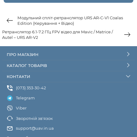
Модульний спліт-ретранслятор URS AR-C-V1 Coalas
Edition (Керування + Відео)
Ретранслятор 6.1-7.2 ГГц FPV відео для Mavic / Matrice /
Autel – URS AR-V2
ПРО МАГАЗИН
КАТАЛОГ ТОВАРІВ
КОНТАКТИ
(073) 353-30-42
Telegram
Viber
Зворотній зв'язок
support@uav.in.ua