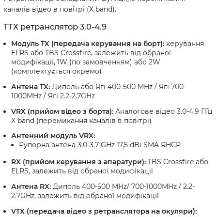
каналів відео в повітрі (X band).
ТТХ ретранслятор 3.0-4.9
Модуль TX (передача керування на борт):
керування
ELRS або TBS Crossfire, залежить від обраної
модифікації, 1W (по замовченням) або 2W
(комплектується окремо)
Антена TX:
Диполь або Ягі 400-500 MHz / Ягі 700-
1000MHz / Ягі 2.2-2.7GHz
VRX (прийом відео з борта):
Аналогове відео 3.0-4.9 ГГц
X band (перемикання каналів в повітрі)
Антенний модуль VRX:
Рупорна антена 3.0-3.7 GHz 17,5 dBi SMA RHCP
RX (прийом керування з апаратури):
TBS Crossfire або
ELRS, залежить від обраної модифікації
Антена RX:
Диполь 400-500 MHz/ 700-1000MHz / 2.2-
2.7GHz, залежить від обраної модифікації
VTX (передача відео з ретранслятора на окуляри):