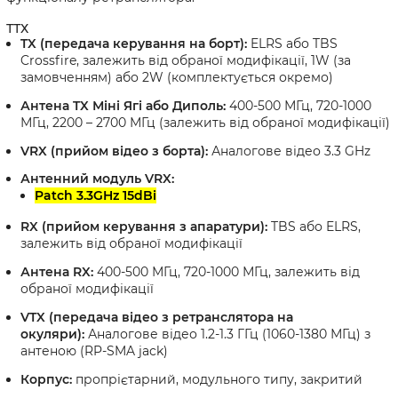
ТТХ
TX (передача керування на борт):
ELRS або TBS
Crossfire, залежить від обраної модифікації, 1W (за
замовченням) або 2W (комплектується окремо)
Антена TX Міні Ягі або Диполь:
400-500 МГц, 720-1000
МГц, 2200 – 2700 МГц (залежить від обраної модифікації)
VRX (прийом відео з борта):
Аналогове відео 3.3 GHz
Антенний модуль VRX:
Patch 3.3GHz 15dBi
RX (прийом керування з апаратури):
TBS або ELRS,
залежить від обраної модифікації
Антена RX:
400-500 МГц, 720-1000 МГц, залежить від
обраної модифікації
VTX (передача відео з ретранслятора на
окуляри):
Аналогове відео 1.2-1.3 ГГц (1060-1380 МГц) з
антеною (RP-SMA jack)
Корпус:
пропрієтарний, модульного типу, закритий