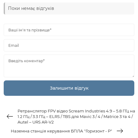
Поки немає відгуків
Ваші ім'я та прізвище*
Email
Введіть коментар*
Ретранслятор FPV відео Scream Industries 4.9 – 5.8 ГГц на
1.2 ГГц / 3.3 ГГц – ELRS / TBS для Mavic 3 / 4 / Matrice 3 та 4 /
Autel – URS AR-V2
Наземна станція керування БПЛА "Горизонт - Р"