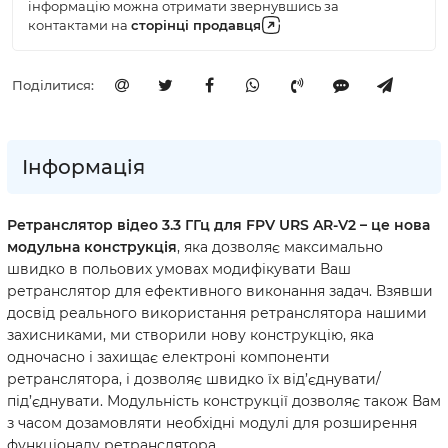
інформацію можна отримати звернувшись за
контактами на
cторінці продавця
Поділитися:
Інформація
Ретранслятор відео 3.3 ГГц для FPV URS AR-V2 – це нова
модульна конструкція
, яка дозволяє максимально
швидко в польових умовах модифікувати Ваш
ретранслятор для ефективного виконання задач. Взявши
досвід реального використання ретранслятора нашими
захисниками, ми створили нову конструкцію, яка
одночасно і захищає електроні компоненти
ретранслятора, і дозволяє швидко їх від’єднувати/
під’єднувати. Модульність конструкції дозволяє також Вам
з часом дозамовляти необхідні модулі для розширення
функціоналу ретранслятора.