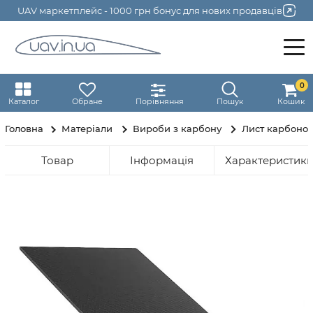
UAV маркетплейс - 1000 грн бонус для нових продавців
0
Каталог
Обране
Порівняння
Пошук
Кошик
Головна
Матеріали
Вироби з карбону
Лист карбонов
Товар
Інформація
Характеристик