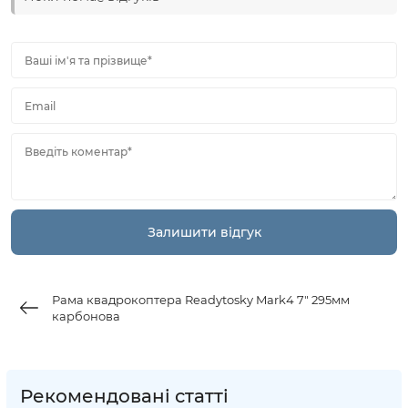
Ваші ім'я та прізвище*
Email
Введіть коментар*
Рама квадрокоптера Readytosky Mark4 7" 295мм
карбонова
Рекомендовані статті