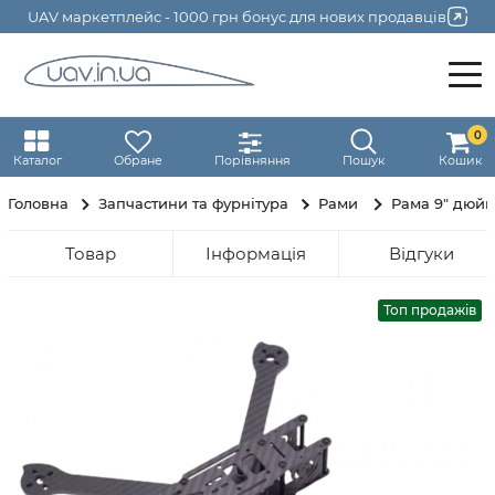
UAV маркетплейс - 1000 грн бонус для нових продавців
0
Каталог
Обране
Порівняння
Пошук
Кошик
Головна
Запчастини та фурнітура
Рами
Рама 9" дюйм
Товар
Інформація
Відгуки
Топ продажів