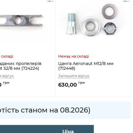
аданих пропелерів
Цанга Aeronaut M12/8 мм
t 52/8 мм (724224)
(712448)
0
630,00
тість станом на 08.2026)
Ціна