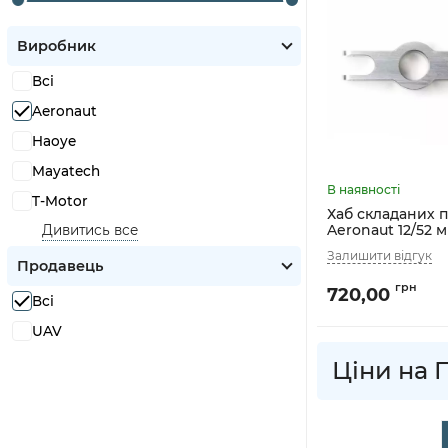
Виробник
Всі
Aeronaut
Haoye
Mayatech
T-Motor
Хаб складаних 
Aeronaut 12/52 м
Дивитись все
Продавець
720,00
Всі
UAV
Ціни на 