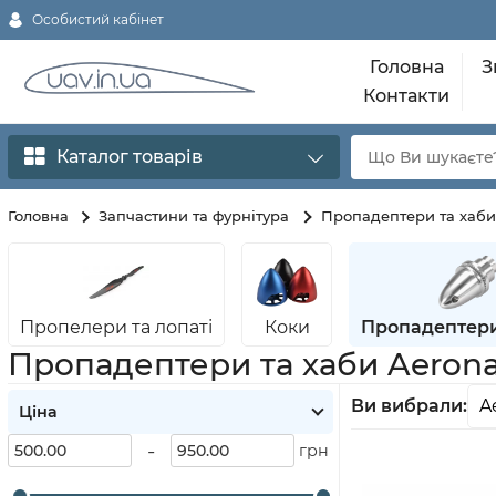
Особистий кабінет
Головна
З
Контакти
Каталог товарів
Головна
Запчастини та фурнітура
Пропадептери та хаби
Пропелери та лопаті
Коки
Пропадептери
Пропадептери та хаби Aeron
Ви вибрали:
A
Ціна
-
грн