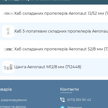
Хаб складаних пропелерів Aeronaut 12/52 мм (
Хаб 3-лопатевих складних пропелерів Aeronaut
Хаб складаних пропелерів Aeronaut 52/8 мм (7
Цанга Aeronaut M12/8 мм (712448)
оварів
Контакти
(073) 353-30-42
а радіокеруванні
птери та дрони
Telegram