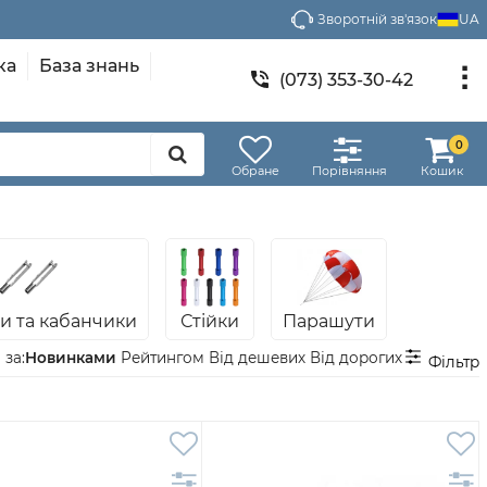
Зворотній зв'язок
UA
ка
База знань
(073) 353-30-42
0
Обране
Порівняння
Кошик
ги та кабанчики
Стійки
Парашути
Новинками
Рейтингом
Від дешевих
Від дорогих