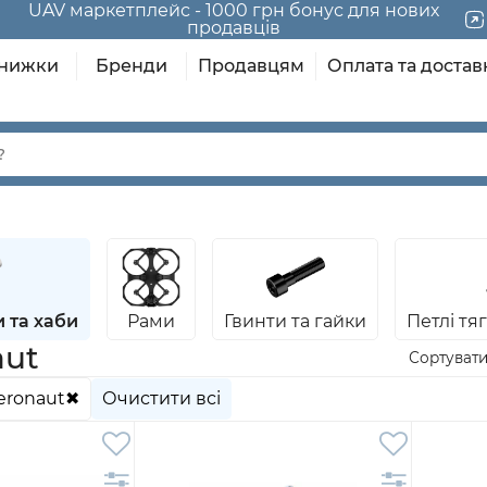
UAV маркетплейс - 1000 грн бонус для нових
продавців
нижки
Бренди
Продавцям
Оплата та достав
 та хаби
Рами
Гвинти та гайки
Петлі тя
aut
eronaut
Очистити всі