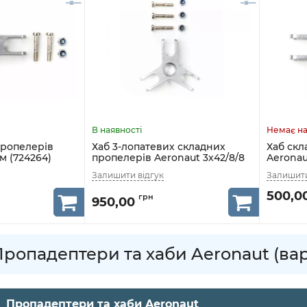
пропелерів
Хаб 3-лопатевих складних
Хаб скл
м (724264)
пропелерів Aeronaut 3x42/8/8
Aeronau
мм (724232)
500,0
950,00
Пропадептери та хаби Aeronaut (вар
Пропадептери та хаби Aeronaut