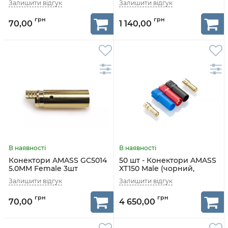
70,00
1 140,00
Конектори AMASS GC5014
50 шт - Конектори AMASS
5.0MM Female 3шт
XT150 Male (чорний,
червоний, синій)
70,00
4 650,00