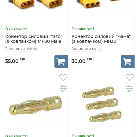
Конектор силовий "тато"
Конектор силовий "мама"
(з ковпачком) MR30 Male
(з ковпачком) MR30
AMASS
Female AMASS
35,00
30,00