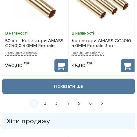
50 шт - Конектори AMASS
Конектори AMASS GC4010
GC4010 4.0MM Female
4.0MM Female 3шт
760,00
45,00
Показати ще
1
2
3
4
5
6
Хіти продажу