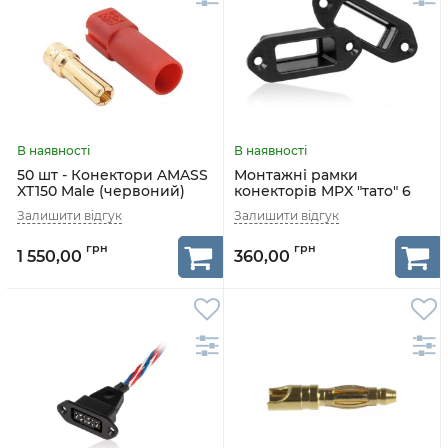
50 шт - Конектори AMASS
Монтажні рамки
XT150 Male (червоний)
конекторів MPX "тато" 6
шт MPX Male Frame
AMASS
1 550,00
360,00