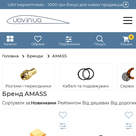
UAV маркетплейс - 1000 грн бонус для нових продавців
0
Каталог
Обране
Порівняння
Пошук
Кошик
Головна
Бренди
AMASS
Роз'єми і перехідники
Кабелі та подовжувачі
Сервок
Бренд AMASS
Новинками
Рейтингом
Від дешевих
Від дороги